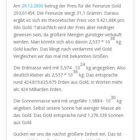
Am
29.12.2000
betrug der Preis für die Feinunze Gold
293,0145€. Die Feinunze wiegt 31,1 Gramm. Daraus
ergibt es sich ein theoretischer Preis von 9.421,68€ pro
Kilo Gold. Tatsächlich wird der Preis aber niedriger
gewesen sein, da größere Mengen günstiger verkauft
36
werden. Man könnte sich also davon 2,537 * 10
kg
Gold kaufen. Das klingt nach verdammt viel Gold.
Vergleichen wir das mal mit bekannten Größen.
24
Die Erdmasse wird mit 5,974 · 10
kg angegeben. Also
36
deutlich kleiner als 2,537 * 10
kg. Das entspräche
rund 424.819.625.675 Erden aus Gold, in Worten mehr
als 424 Milliarden Erden.
30
Die Sonnenmasse wird mit ungefähr 1,9884 · 10
kg
angeben. Selbst unsere Sonne hat weniger Masse als
das Gold. Das Gold entspräche rund 1.276.339 Sonnen
aus Gold.
Gucken wir uns die nächst größere Einheit ein. Das ist