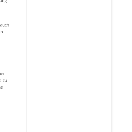
dung
 auch
en
nen
d zu
es