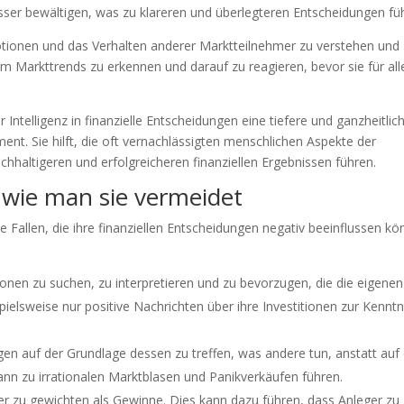
sser bewältigen, was zu klareren und überlegteren Entscheidungen füh
otionen und das Verhalten anderer Marktteilnehmer zu verstehen und
 um Markttrends zu erkennen und darauf zu reagieren, bevor sie für all
Intelligenz in finanzielle Entscheidungen eine tiefere und ganzheitlic
nt. Sie hilft, die oft vernachlässigten menschlichen Aspekte der
hhaltigeren und erfolgreicheren finanziellen Ergebnissen führen.
 wie man sie vermeidet
 Fallen, die ihre finanziellen Entscheidungen negativ beeinflussen kö
nen zu suchen, zu interpretieren und zu bevorzugen, die die eigenen
elsweise nur positive Nachrichten über ihre Investitionen zur Kenntn
n auf der Grundlage dessen zu treffen, was andere tun, anstatt auf 
nn zu irrationalen Marktblasen und Panikverkäufen führen.
ker zu gewichten als Gewinne. Dies kann dazu führen, dass Anleger zu