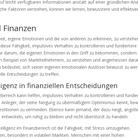
auf leicht verfügbaren Informationen anstatt auf einer gründlichen An
che Faktoren verstehen, können wir lernen, bewusstere und effektive
d Finanzen
gkeit, eigene Emotionen und die von anderen zu erkennen, zu verstehe
diese Fähigkeit, impulsives Verhalten zu kontrollieren und fundiertere
 nur darum, die eigenen Emotionen in den Griff zu bekommen, sondern
m Beispiel von Marktteilnehmern, zu verstehen und angemessen dara
en bedeutet, sich seiner eigenen emotionalen Auslöser bewusst zu we
lle Entscheidungen zu treffen.
igenz in finanziellen Entscheidungen
ereich kann helfen, impulsives Verhalten zu kontrollieren und fundie
in Anleger, der seine Neigung zu übermäßigem Optimismus kennt, be
titionen zu vermeiden. Ebenso kann jemand, der dazu neigt, ängstli
entwickeln, um ruhig zu bleiben und nicht überstürzt zu handeln.
elligenz im Finanzbereich ist die Fähigkeit, mit Stress umzugehen.
sein, besonders in volatilen Märkten. Menschen mit einer hohen